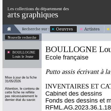
Les collections du département des
arts graphiques
Oeuvres
Artistes
Recherche sur :
Nouvelle recherche
BOULLOGNE Louis
BOULLOGNE
Ecole française
Louis le Jeune
Putto assis écrivant à l
Mise à jour de la fiche
31/05/2026
INVENTAIRES ET CA
Attention, le contenu de
Cabinet des dessins
cette fiche ne reflète
pas nécessairement le
Fonds des dessins et m
dernier état du savoir.
RFML.AG.2023.36.1.18