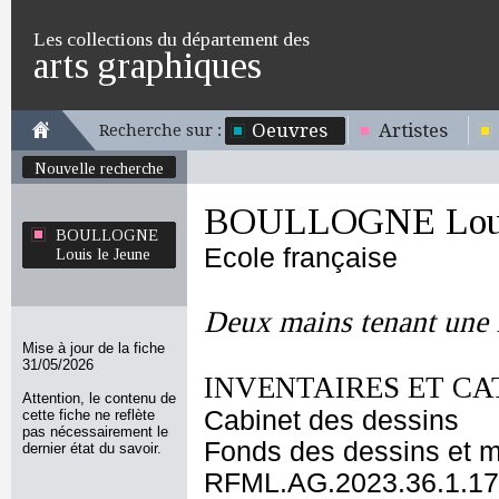
Les collections du département des
arts graphiques
Oeuvres
Artistes
Recherche sur :
Nouvelle recherche
BOULLOGNE Louis
BOULLOGNE
Ecole française
Louis le Jeune
Deux mains tenant une f
Mise à jour de la fiche
31/05/2026
INVENTAIRES ET CA
Attention, le contenu de
Cabinet des dessins
cette fiche ne reflète
pas nécessairement le
Fonds des dessins et m
dernier état du savoir.
RFML.AG.2023.36.1.17