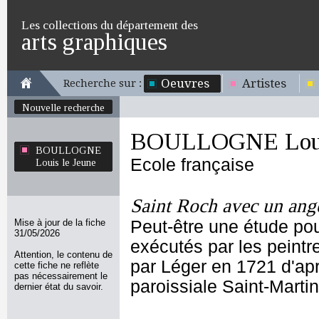
Les collections du département des
arts graphiques
Oeuvres
Artistes
Recherche sur :
Nouvelle recherche
BOULLOGNE Louis
BOULLOGNE
Ecole française
Louis le Jeune
Saint Roch avec un ang
Mise à jour de la fiche
Peut-être une étude po
31/05/2026
exécutés par les peintr
Attention, le contenu de
par Léger en 1721 d'ap
cette fiche ne reflète
pas nécessairement le
paroissiale Saint-Marti
dernier état du savoir.