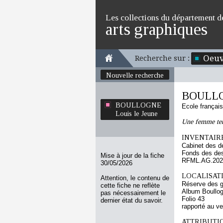
Les collections du département d
arts graphiques
Oeuv
Recherche sur :
Nouvelle recherche
BOULLOG
BOULLOGNE
Ecole françai
Louis le Jeune
Une femme ten
INVENTAIRE
Cabinet des d
Fonds des des
Mise à jour de la fiche
RFML.AG.2023
30/05/2026
LOCALISATI
Attention, le contenu de
Réserve des 
cette fiche ne reflète
Album Boullog
pas nécessairement le
Folio 43
dernier état du savoir.
rapporté au v
ATTRIBUTI