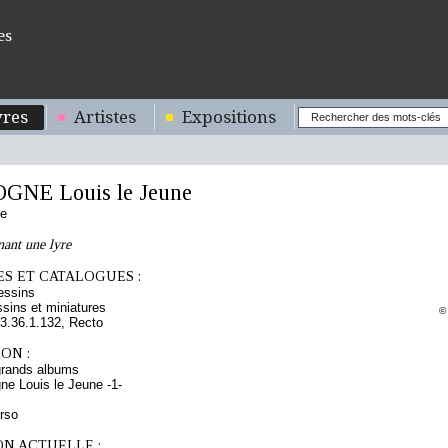
es
res
Artistes
Expositions
NE Louis le Jeune
se
ant une lyre
S ET CATALOGUES :
essins
sins et miniatures
©
.36.1.132, Recto
ON :
grands albums
ne Louis le Jeune -1-
erso
ON ACTUELLE :