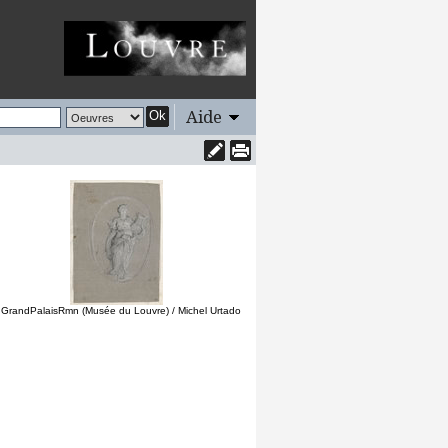
Aide
Ok
 GrandPalaisRmn (Musée du Louvre) / Michel Urtado