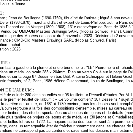
ouis le Jeune
 :
rtiste ; Jean de Boullogne (1690-1769), fils aîné de l'artiste ; légué à son ne
 Defer (1798-1870), marchand d'art et expert de Louis-Philippe, actif à Paris 
ois Richard de La Vergne (1809- 1908), 131e archevêque de Paris de 1886 à 19
Vendu par OMD-Old Masters Drawings SARL (Nicolas Schwed, Paris). Commis
 artistique des Musées nationaux du 2 novembre 2023. Décision du 2 novemb
enance : OMD-Old Masters Drawings SARL (Nicolas Schwed, Paris)
tion : achat
ition : 2023
RE :
bas à gauche à la plume et encre brune noire : "LB" Pierre noire et rehauts 
 dans un médaillon ovale 283 x 204mm. Rien au verso Collé sur la page de l'a
achée et sur la page 87 Dessin en bas Bibl. Antoine Schnapper et Hélène Guic
sin français, n° 2, Paris, 1986 Hélène Guicharnaud, Louis de Boullogne, Louv
N DE L'ALBUM :
lié de cuir de 280 dessins collés sur 95 feuillets. « Recueil d'études Par M.
s le premier feuillet de l'album : « Ce volume contient/ 387 Desseins / sujet d
 la carrière de l'artiste, de 1681 à 1730 environ, tous les dessins sont parap
L'album regroupe à la fois des compositions d'ensemble, mises au carreau ou n
leur finition, des études spontanées ou abouties de figures et de détails (main
érie plus tardive de projets de jetons et de médailles (30 jetons et 6 médaille
ns et belles lettres en 1722. La majeure partie des feuilles sont à la pierre no
beige, dans un remarquable état de fraîcheur notamment dans les charges de 
a reliure ne correspond pas au contenu et rares sont les dessins manifestem