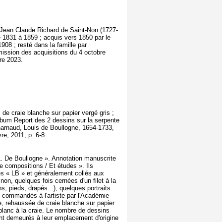
veu Jean Claude Richard de Saint-Non (1727-
de 1831 à 1859 ; acquis vers 1850 par le
08 ; resté dans la famille par
sion des acquisitions du 4 octobre
re 2023.
de craie blanche sur papier vergé gris ;
lbum Report des 2 dessins sur la serpente
harnaud, Louis de Boullogne, 1654-1733,
re, 2011, p. 6-8
 L. De Boullogne ». Annotation manuscrite
e compositions / Et études ». Ils
hés « LB » et généralement collés aux
on, quelques fois cernées d'un filet à la
s, pieds, drapés...), quelques portraits
s) commandés à l'artiste par l'Académie
ire, rehaussée de craie blanche sur papier
blanc à la craie. Le nombre de dessins
ent demeurés à leur emplacement d'origine