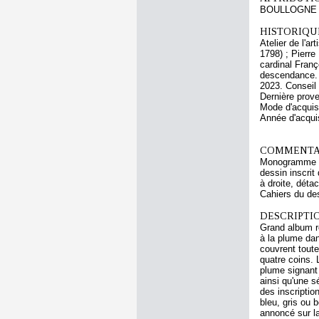
BOULLOGNE L
HISTORIQUE
Atelier de l'a
1798) ; Pierre
cardinal Franç
descendance. 
2023. Conseil
Dernière prov
Mode d'acquisi
Année d'acquis
COMMENTAI
Monogramme en 
dessin inscrit
à droite, dét
Cahiers du des
DESCRIPTIO
Grand album re
à la plume dan
couvrent toute
quatre coins. 
plume signant 
ainsi qu'une s
des inscriptio
bleu, gris ou 
annoncé sur l