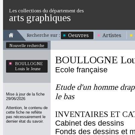
Les collections du département des
arts graphiques
Oeuvres
Artistes
Recherche sur :
Nouvelle recherche
BOULLOGNE Louis
BOULLOGNE
Ecole française
Louis le Jeune
Etude d'un homme drapé
Mise à jour de la fiche
le bas
29/06/2026
Attention, le contenu de
INVENTAIRES ET CA
cette fiche ne reflète
pas nécessairement le
dernier état du savoir.
Cabinet des dessins
Fonds des dessins et m