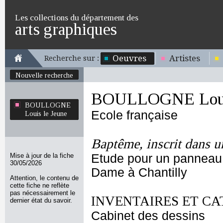
Les collections du département des
arts graphiques
Oeuvres
Artistes
Recherche sur :
Nouvelle recherche
BOULLOGNE Louis
BOULLOGNE
Ecole française
Louis le Jeune
Baptême, inscrit dans u
Mise à jour de la fiche
Etude pour un panneau p
30/05/2026
Dame à Chantilly
Attention, le contenu de
cette fiche ne reflète
pas nécessairement le
INVENTAIRES ET CA
dernier état du savoir.
Cabinet des dessins