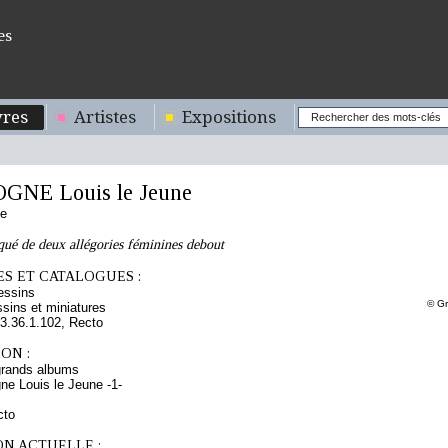
es
res
Artistes
Expositions
NE Louis le Jeune
se
qué de deux allégories féminines debout
S ET CATALOGUES :
essins
© Gr
sins et miniatures
.36.1.102, Recto
ON :
grands albums
ne Louis le Jeune -1-
cto
ON ACTUELLE :