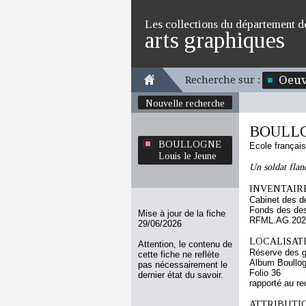
Les collections du département d
arts graphiques
Oeuv
Recherche sur :
Nouvelle recherche
BOULLOG
BOULLOGNE
Ecole françai
Louis le Jeune
Un soldat flan
INVENTAIRE
Cabinet des d
Fonds des des
Mise à jour de la fiche
RFML.AG.2023
29/06/2026
LOCALISATI
Attention, le contenu de
Réserve des 
cette fiche ne reflète
Album Boullog
pas nécessairement le
Folio 36
dernier état du savoir.
rapporté au re
ATTRIBUTI