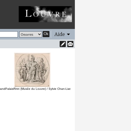
Aide
Ok
andPalaisRmn (Musée du Louvre) / Sylvie Chan-Liat