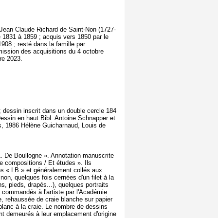
veu Jean Claude Richard de Saint-Non (1727-
de 1831 à 1859 ; acquis vers 1850 par le
08 ; resté dans la famille par
sion des acquisitions du 4 octobre
re 2023.
 dessin inscrit dans un double cercle 184
Dessin en haut Bibl. Antoine Schnapper et
is, 1986 Hélène Guicharnaud, Louis de
 L. De Boullogne ». Annotation manuscrite
e compositions / Et études ». Ils
hés « LB » et généralement collés aux
on, quelques fois cernées d'un filet à la
s, pieds, drapés...), quelques portraits
s) commandés à l'artiste par l'Académie
ire, rehaussée de craie blanche sur papier
blanc à la craie. Le nombre de dessins
ent demeurés à leur emplacement d'origine