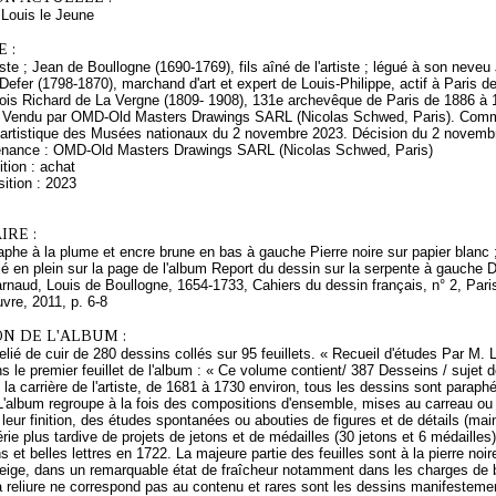
ouis le Jeune
 :
rtiste ; Jean de Boullogne (1690-1769), fils aîné de l'artiste ; légué à son ne
 Defer (1798-1870), marchand d'art et expert de Louis-Philippe, actif à Paris 
ois Richard de La Vergne (1809- 1908), 131e archevêque de Paris de 1886 à 19
Vendu par OMD-Old Masters Drawings SARL (Nicolas Schwed, Paris). Commis
 artistique des Musées nationaux du 2 novembre 2023. Décision du 2 novemb
enance : OMD-Old Masters Drawings SARL (Nicolas Schwed, Paris)
tion : achat
ition : 2023
RE :
phe à la plume et encre brune en bas à gauche Pierre noire sur papier blanc ;
 en plein sur la page de l'album Report du dessin sur la serpente à gauche 
rnaud, Louis de Boullogne, 1654-1733, Cahiers du dessin français, n° 2, Par
vre, 2011, p. 6-8
N DE L'ALBUM :
lié de cuir de 280 dessins collés sur 95 feuillets. « Recueil d'études Par M.
s le premier feuillet de l'album : « Ce volume contient/ 387 Desseins / sujet d
 la carrière de l'artiste, de 1681 à 1730 environ, tous les dessins sont parap
L'album regroupe à la fois des compositions d'ensemble, mises au carreau ou n
leur finition, des études spontanées ou abouties de figures et de détails (main
érie plus tardive de projets de jetons et de médailles (30 jetons et 6 médaille
ns et belles lettres en 1722. La majeure partie des feuilles sont à la pierre no
beige, dans un remarquable état de fraîcheur notamment dans les charges de 
a reliure ne correspond pas au contenu et rares sont les dessins manifestem