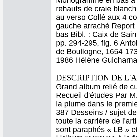
Monogramme en bas à gau
rehauts de craie blanc
au verso Collé aux 4 co
gauche arraché Report d
bas Bibl. : Caix de Sai
pp. 294-295, fig. 6 An
de Boullogne, 1654-1733
1986 Hélène Guicharnau
DESCRIPTION DE L'
Grand album relié de cui
Recueil d'études Par M
la plume dans le premier
387 Desseins / sujet de
toute la carrière de l'a
sont paraphés « LB » et