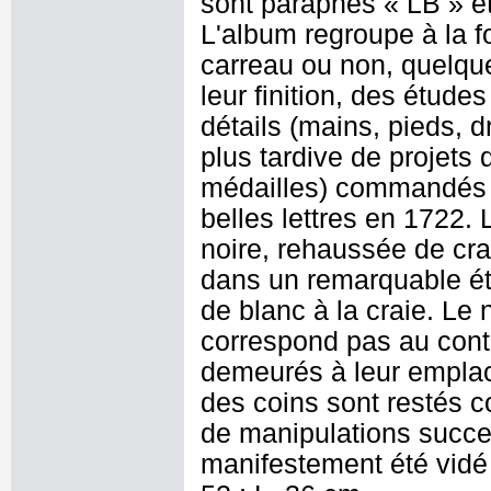
sont paraphés « LB » et
L'album regroupe à la 
carreau ou non, quelque
leur finition, des étud
détails (mains, pieds, d
plus tardive de projets 
médailles) commandés à 
belles lettres en 1722. 
noire, rehaussée de cra
dans un remarquable ét
de blanc à la craie. Le
correspond pas au cont
demeurés à leur emplac
des coins sont restés c
de manipulations succe
manifestement été vidé