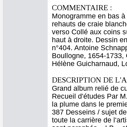
COMMENTAIRE :
Monogramme en bas à dro
rehauts de craie blanc
verso Collé aux coins su
haut à droite. Dessin e
n°404. Antoine Schnapp
Boullogne, 1654-1733, C
Hélène Guicharnaud, Lo
DESCRIPTION DE L'
Grand album relié de cui
Recueil d'études Par M
la plume dans le premier
387 Desseins / sujet de
toute la carrière de l'a