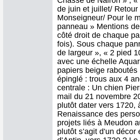
Chasse de Nairon » ; «
de juin et juillet/ Reto
Monseigneur/ Pour le mo
panneau » Mentions de 
côté droit de chaque pa
fois). Sous chaque pann
de largeur », « 2 pied 
avec une échelle Aquare
papiers beige raboutés
épinglé : trous aux 4 a
centrale : Un chien Pie
mail du 21 novembre 20
plutôt dater vers 1720,
Renaissance des personn
projets liés à Meudon a
plutôt s'agit d'un décor