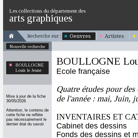
Les collections du département des
arts graphiques
Oeuvres
Artistes
Recherche sur :
Nouvelle recherche
BOULLOGNE Louis
BOULLOGNE
Ecole française
Louis le Jeune
Quatre études pour des 
Mise à jour de la fiche
de l'année : mai, Juin, j
30/05/2026
Attention, le contenu de
INVENTAIRES ET CA
cette fiche ne reflète
pas nécessairement le
dernier état du savoir.
Cabinet des dessins
Fonds des dessins et m