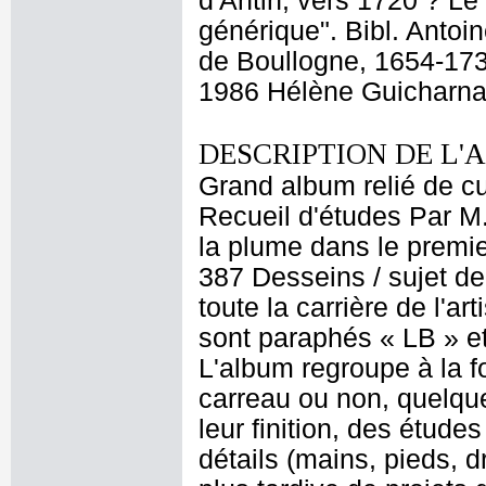
d'Antin, vers 1720 ? Le
générique". Bibl. Anto
de Boullogne, 1654-1733
1986 Hélène Guicharnau
DESCRIPTION DE L'
Grand album relié de cui
Recueil d'études Par M
la plume dans le premier
387 Desseins / sujet de
toute la carrière de l'a
sont paraphés « LB » et
L'album regroupe à la 
carreau ou non, quelque
leur finition, des étud
détails (mains, pieds, d