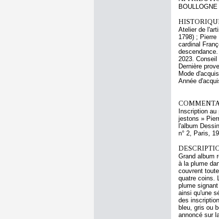
BOULLOGNE L
HISTORIQUE
Atelier de l'a
1798) ; Pierre
cardinal Franç
descendance. 
2023. Conseil
Dernière prov
Mode d'acquisi
Année d'acquis
COMMENTAI
Inscription a
jestons » Pier
l'album Dessi
n° 2, Paris, 1
DESCRIPTIO
Grand album re
à la plume dan
couvrent toute
quatre coins. 
plume signant 
ainsi qu'une s
des inscriptio
bleu, gris ou 
annoncé sur l