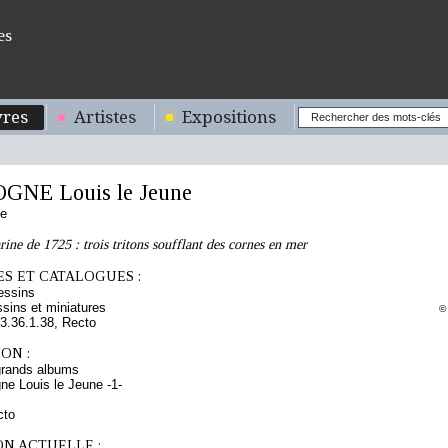
es
res
Artistes
Expositions
NE Louis le Jeune
se
rine de 1725 : trois tritons soufflant des cornes en mer
S ET CATALOGUES :
essins
sins et miniatures
©
.36.1.38, Recto
ON :
grands albums
ne Louis le Jeune -1-
cto
ON ACTUELLE :