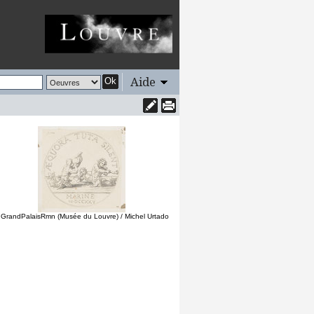
Aide
Ok
 GrandPalaisRmn (Musée du Louvre) / Michel Urtado