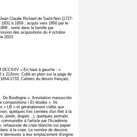
veu Jean Claude Richard de Saint-Non (1727-
de 1831 à 1859 ; acquis vers 1850 par le
08 ; resté dans la famille par
sion des acquisitions du 4 octobre
re 2023.
 M.DCCXXV » En haut à gauche : «
210 x 213mm. Collé en plein sur la page de
 1654-1733, Cahiers du dessin français,
 L. De Boullogne ». Annotation manuscrite
e compositions / Et études ». Ils
hés « LB » et généralement collés aux
on, quelques fois cernées d'un filet à la
s, pieds, drapés...), quelques portraits
s) commandés à l'artiste par l'Académie
ire, rehaussée de craie blanche sur papier
blanc à la craie. Le nombre de dessins
ent demeurés à leur emplacement d'origine