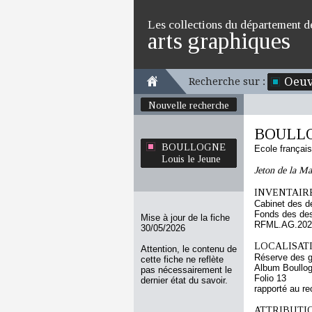
Les collections du département d
arts graphiques
Oeuv
Recherche sur :
Nouvelle recherche
BOULLOG
BOULLOGNE
Ecole françai
Louis le Jeune
Jeton de la Ma
INVENTAIRE
Cabinet des d
Fonds des des
Mise à jour de la fiche
RFML.AG.2023
30/05/2026
LOCALISATI
Attention, le contenu de
Réserve des 
cette fiche ne reflète
Album Boullog
pas nécessairement le
Folio 13
dernier état du savoir.
rapporté au re
ATTRIBUTI