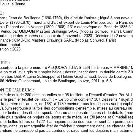
ouis le Jeune
 :
rtiste ; Jean de Boullogne (1690-1769), fils aîné de l'artiste ; légué à son ne
 Defer (1798-1870), marchand d'art et expert de Louis-Philippe, actif à Paris 
ois Richard de La Vergne (1809- 1908), 131e archevêque de Paris de 1886 à 19
Vendu par OMD-Old Masters Drawings SARL (Nicolas Schwed, Paris). Commis
 artistique des Musées nationaux du 2 novembre 2023. Décision du 2 novemb
enance : OMD-Old Masters Drawings SARL (Nicolas Schwed, Paris)
tion : achat
ition : 2023
RE :
u pourtour à la pierre noire : « AEQUORA TUTA SILENT » En bas « MARINE/
re noire et lavis gris sur papier beige ; dessin inscrit dans un double cercle 
n en bas Bibl. Antoine Schnapper et Hélène Guicharnaud, Louis de Boullogne,
986 Hélène Guicharnaud, Louis de Boullogne, Louvre, 2011, p. 6-8
N DE L'ALBUM :
lié de cuir de 280 dessins collés sur 95 feuillets. « Recueil d'études Par M.
s le premier feuillet de l'album : « Ce volume contient/ 387 Desseins / sujet d
 la carrière de l'artiste, de 1681 à 1730 environ, tous les dessins sont parap
L'album regroupe à la fois des compositions d'ensemble, mises au carreau ou n
leur finition, des études spontanées ou abouties de figures et de détails (main
érie plus tardive de projets de jetons et de médailles (30 jetons et 6 médaille
ns et belles lettres en 1722. La majeure partie des feuilles sont à la pierre no
beige, dans un remarquable état de fraîcheur notamment dans les charges de 
a reliure ne correspond pas au contenu et rares sont les dessins manifestem