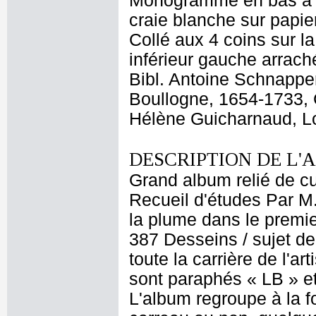
Monogramme en bas à gau
craie blanche sur papi
Collé aux 4 coins sur la
inférieur gauche arrach
Bibl. Antoine Schnappe
Boullogne, 1654-1733, C
Hélène Guicharnaud, Lo
DESCRIPTION DE L'
Grand album relié de cui
Recueil d'études Par M
la plume dans le premier
387 Desseins / sujet de
toute la carrière de l'a
sont paraphés « LB » et
L'album regroupe à la 