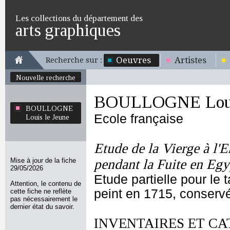
Les collections du département des
arts graphiques
Oeuvres
Artistes
Recherche sur :
Nouvelle recherche
BOULLOGNE Louis
BOULLOGNE
Ecole française
Louis le Jeune
Etude de la Vierge à l'
Mise à jour de la fiche
pendant la Fuite en Egy
29/05/2026
Etude partielle pour le
Attention, le contenu de
peint en 1715, conserv
cette fiche ne reflète
pas nécessairement le
dernier état du savoir.
INVENTAIRES ET CA