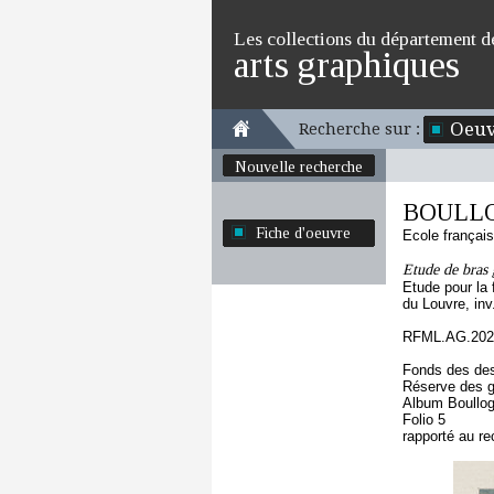
Les collections du département d
arts graphiques
Oeuv
Recherche sur :
Nouvelle recherche
BOULLOG
Fiche d'oeuvre
Ecole françai
Etude de bras 
Etude pour la
du Louvre, inv
RFML.AG.2023
Fonds des des
Réserve des 
Album Boullog
Folio 5
rapporté au re