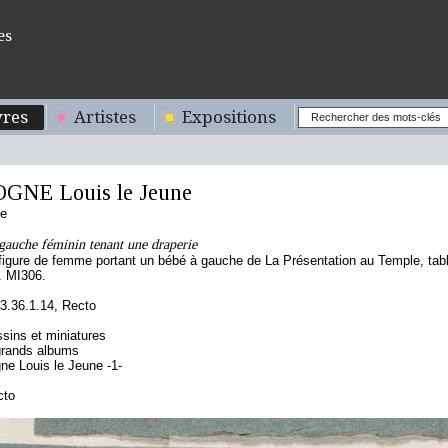
es
res
Artistes
Expositions
NE Louis le Jeune
se
gauche féminin tenant une draperie
 figure de femme portant un bébé à gauche de La Présentation au Temple, ta
. MI306.
.36.1.14, Recto
sins et miniatures
grands albums
ne Louis le Jeune -1-
cto