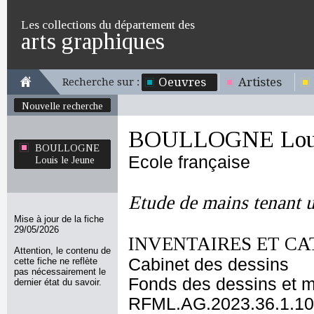
Les collections du département des
arts graphiques
Oeuvres
Artistes
Recherche sur :
Nouvelle recherche
BOULLOGNE Louis
BOULLOGNE
Ecole française
Louis le Jeune
Etude de mains tenant u
Mise à jour de la fiche
29/05/2026
INVENTAIRES ET CA
Attention, le contenu de
Cabinet des dessins
cette fiche ne reflète
pas nécessairement le
Fonds des dessins et m
dernier état du savoir.
RFML.AG.2023.36.1.10