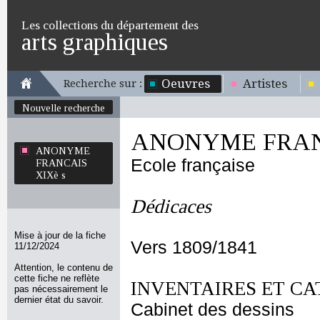
Les collections du département des
arts graphiques
Oeuvres
Artistes
Recherche sur :
Nouvelle recherche
ANONYME FRANC
ANONYME
Ecole française
FRANCAIS
XIXè s
Dédicaces
Mise à jour de la fiche
Vers 1809/1841
11/12/2024
Attention, le contenu de
cette fiche ne reflète
INVENTAIRES ET CA
pas nécessairement le
dernier état du savoir.
Cabinet des dessins