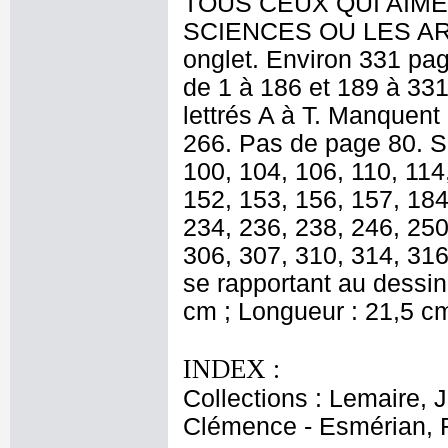
TOUS CEUX QUI AIME
SCIENCES OU LES ARTS
onglet. Environ 331 pa
de 1 à 186 et 189 à 331,
lettrés A à T. Manquent
266. Pas de page 80. So
100, 104, 106, 110, 114
152, 153, 156, 157, 184
234, 236, 238, 246, 250
306, 307, 310, 314, 316
se rapportant au dessin 
cm ; Longueur : 21,5 c
INDEX :
Collections : Lemaire, 
Clémence - Esmérian, 