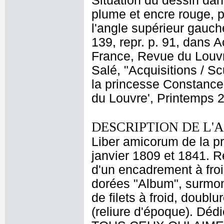
Situation du dessin dans
plume et encre rouge, po
l'angle supérieur gauch
139, repr. p. 91, dans
France, Revue du Louvr
Salé, "Acquisitions / S
la princesse Constance
du Louvre', Printemps 2
DESCRIPTION DE L'
Liber amicorum de la p
janvier 1809 et 1841. R
d'un encadrement à froid
dorées "Album", surmon
de filets à froid, doubl
(reliure d'époque). Déd