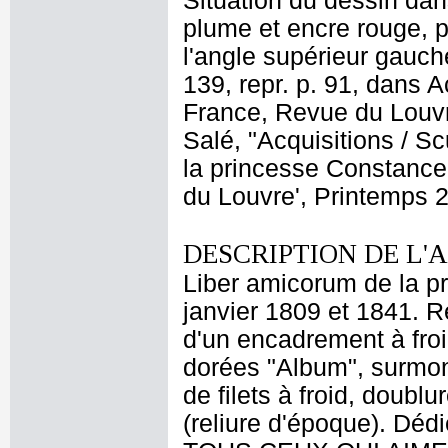
Situation du dessin dans
plume et encre rouge, po
l'angle supérieur gauch
139, repr. p. 91, dans
France, Revue du Louvr
Salé, "Acquisitions / S
la princesse Constance
du Louvre', Printemps 2
DESCRIPTION DE L'
Liber amicorum de la p
janvier 1809 et 1841. R
d'un encadrement à froid
dorées "Album", surmon
de filets à froid, doubl
(reliure d'époque). Déd