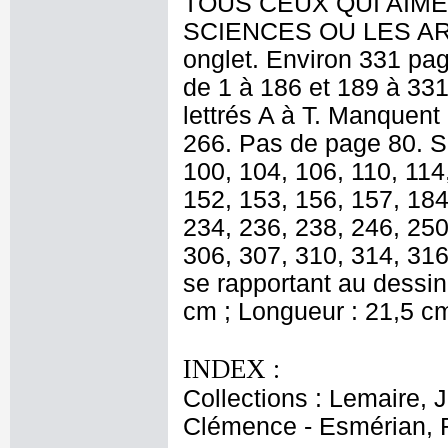
TOUS CEUX QUI AIME
SCIENCES OU LES ARTS
onglet. Environ 331 pa
de 1 à 186 et 189 à 331,
lettrés A à T. Manquent
266. Pas de page 80. So
100, 104, 106, 110, 114
152, 153, 156, 157, 184
234, 236, 238, 246, 250
306, 307, 310, 314, 316
se rapportant au dessin 
cm ; Longueur : 21,5 c
INDEX :
Collections : Lemaire, 
Clémence - Esmérian, 