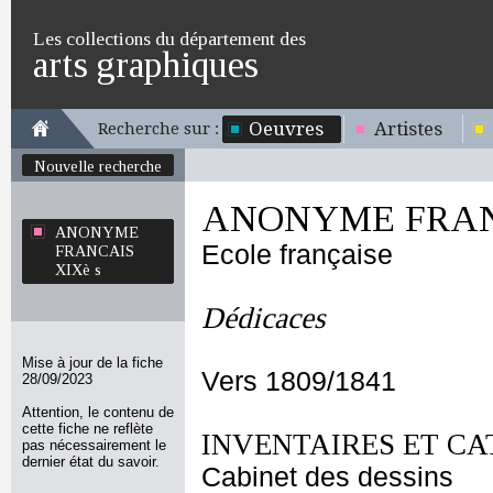
Les collections du département des
arts graphiques
Oeuvres
Artistes
Recherche sur :
Nouvelle recherche
ANONYME FRANC
ANONYME
Ecole française
FRANCAIS
XIXè s
Dédicaces
Mise à jour de la fiche
Vers 1809/1841
28/09/2023
Attention, le contenu de
cette fiche ne reflète
INVENTAIRES ET CA
pas nécessairement le
dernier état du savoir.
Cabinet des dessins