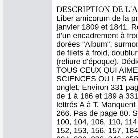
DESCRIPTION DE L'
Liber amicorum de la p
janvier 1809 et 1841. R
d'un encadrement à froid
dorées "Album", surmon
de filets à froid, doubl
(reliure d'époque). Déd
TOUS CEUX QUI AIME
SCIENCES OU LES ARTS
onglet. Environ 331 pa
de 1 à 186 et 189 à 331,
lettrés A à T. Manquent
266. Pas de page 80. So
100, 104, 106, 110, 114
152, 153, 156, 157, 184