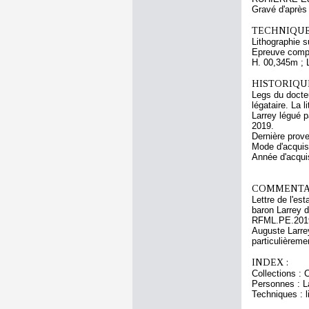
Gravé d'apr
TECHNIQUE
Lithographie s
Epreuve compo
H. 00,345m ; 
HISTORIQUE
Legs du docte
légataire. La 
Larrey légué 
2019.
Dernière prov
Mode d'acquisi
Année d'acquis
COMMENTAI
Lettre de l'es
baron Larrey 
RFML.PE.2019.
Auguste Larrey
particulièreme
INDEX :
Collections : 
Personnes : L
Techniques : l