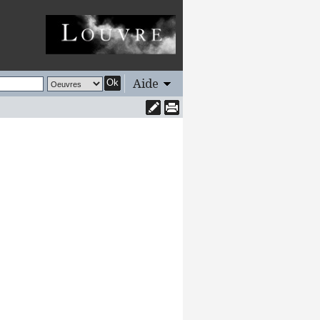
Aide
Ok