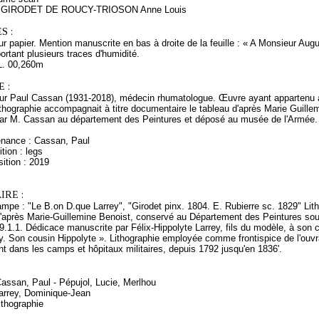
ès GIRODET DE ROUCY-TRIOSON Anne Louis
S :
ur papier. Mention manuscrite en bas à droite de la feuille : « A Monsieur Aug
rtant plusieurs traces d'humidité.
L. 00,260m
 :
ur Paul Cassan (1931-2018), médecin rhumatologue. Œuvre ayant appartenu à 
lithographie accompagnait à titre documentaire le tableau d'après Marie Guille
par M. Cassan au département des Peintures et déposé au musée de l'Armée. 
enance : Cassan, Paul
tion : legs
ition : 2019
RE :
tampe : "Le B.on D.que Larrey", "Girodet pinx. 1804. E. Rubierre sc. 1829" L
d'après Marie-Guillemine Benoist, conservé au Département des Peintures sou
1.1. Dédicace manuscrite par Félix-Hippolyte Larrey, fils du modèle, à son 
. Son cousin Hippolyte ». Lithographie employée comme frontispice de l'ouvra
nt dans les camps et hôpitaux militaires, depuis 1792 jusqu'en 1836'.
Cassan, Paul - Pépujol, Lucie, Merlhou
arrey, Dominique-Jean
ithographie