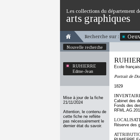
Les collections du département d
arts graphiques
Oeuv
Recherche sur :
Nouvelle recherche
RUHIER
RUHIERRE
Ecole françai
Edme-Jean
Portrait de Do
1829
INVENTAIRE
Mise à jour de la fiche
Cabinet des d
21/11/2024
Fonds des des
RFML.AG.2019
Attention, le contenu de
cette fiche ne reflète
LOCALISATI
pas nécessairement le
Réserve des g
dernier état du savoir.
ATTRIBUTI
RUHIERRE E