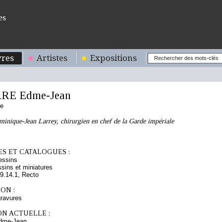
es
res
Artistes
Expositions
RE Edme-Jean
se
minique-Jean Larrey, chirurgien en chef de la Garde impériale
S ET CATALOGUES :
essins
sins et miniatures
.14.1, Recto
ON :
ravures
ON ACTUELLE :
dme-Jean