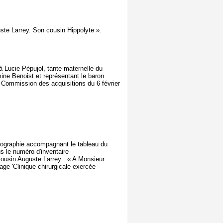
uste Larrey. Son cousin Hippolyte ».
Lucie Pépujol, tante maternelle du
mine Benoist et représentant le baron
Commission des acquisitions du 6 février
ithographie accompagnant le tableau du
s le numéro d'inventaire
cousin Auguste Larrey : « A Monsieur
ge 'Clinique chirurgicale exercée