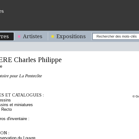
es
res
Artistes
Expositions
RE Charles Philippe
se
toire pour La Pentecôte
S ET CATALOGUES :
© Gr
essins
sins et miniatures
 Recto
os d'inventaire :
ON :
servation du Louvre