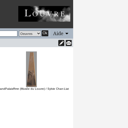
Aide
Ok
andPalaisRmn (Musée du Louvre) / Sylvie Chan-Liat