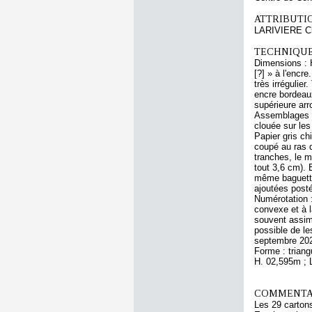
ATTRIBUTI
LARIVIERE Ch
TECHNIQUE
Dimensions : H
[?] » à l'encr
très irrégulie
encre bordeaux
supérieure arr
Assemblages à 
clouée sur les
Papier gris ch
coupé au ras 
tranches, le 
tout 3,6 cm). 
même baguette 
ajoutées posté
Numérotation :
convexe et à l
souvent assimi
possible de le
septembre 20
Forme : triang
H. 02,595m ; 
COMMENTAI
Les 29 cartons