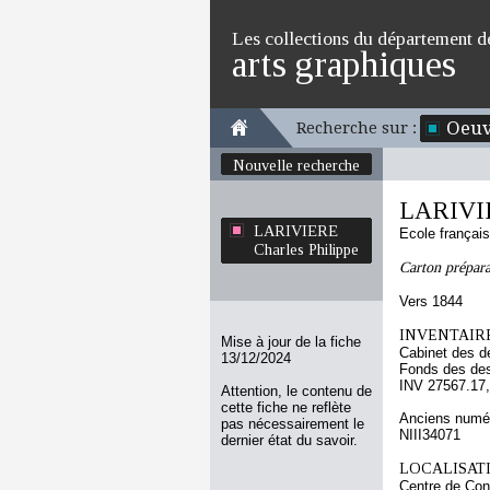
Les collections du département d
arts graphiques
Oeuv
Recherche sur :
Nouvelle recherche
LARIVIE
LARIVIERE
Ecole françai
Charles Philippe
Carton prépara
Vers 1844
INVENTAIRE
Mise à jour de la fiche
Cabinet des d
13/12/2024
Fonds des des
INV 27567.17,
Attention, le contenu de
cette fiche ne reflète
Anciens numér
pas nécessairement le
NIII34071
dernier état du savoir.
LOCALISATI
Centre de Con