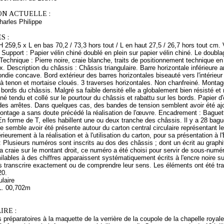
ON ACTUELLE :
arles Philippe
S :
 259,5 x L en bas 70,2 / 73,3 hors tout / L en haut 27,5 / 26,7 hors tout cm. V
e. Support : Papier vélin chiné doublé en plein sur papier vélin chiné. Le doubla
r. Technique : Pierre noire, craie blanche, traits de positionnement technique
. Description du châssis : Châssis triangulaire. Barre horizontale inférieure 
ondie concave. Bord extérieur des barres horizontales biseauté vers l'intérieur 
tenon et mortaise cloués. 3 traverses horizontales. Non chanfreiné. Montage :
 bords du châssis. Malgré sa faible densité elle a globalement bien résisté et
iné tendu et collé sur le pourtour du châssis et rabattu sur les bords. Papier d'
des arrêtes. Dans quelques cas, des bandes de tension semblent avoir été ajo
montage a sans doute précédé la réalisation de l'œuvre. Encadrement : Baguet
En forme de T, elles habillent une ou deux tranche des châssis. Il y a 28 ba
semble avoir été présente autour du carton central circulaire représentant le
rieurement à la réalisation et à l'utilisation du carton, pour sa présentation à 
 Plusieurs numéros sont inscrits au dos des châssis ; dont un écrit au graphit
a craie sur le montant droit, ce numéro a été choisi pour servir de sous-num
lables à des chiffres apparaissent systématiquement écrits à l'encre noire su
s transcrire exactement ou de comprendre leur sens. Les éléments ont été trans
20.
ulaire
L. 00,702m
RE :
 préparatoires à la maquette de la verrière de la coupole de la chapelle royal