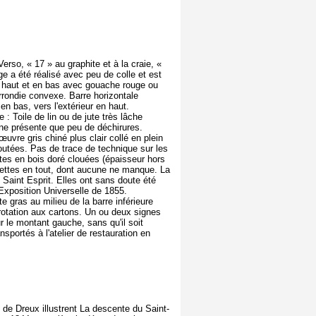
erso, « 17 » au graphite et à la craie, «
ge a été réalisé avec peu de colle et est
 en haut et en bas avec gouache rouge ou
arrondie convexe. Barre horizontale
en bas, vers l'extérieur en haut.
 Toile de lin ou de jute très lâche
 ne présente que peu de déchirures.
œuvre gris chiné plus clair collé en plein
utées. Pas de trace de technique sur les
tes en bois doré clouées (épaisseur hors
guettes en tout, dont aucune ne manque. La
 Saint Esprit. Elles ont sans doute été
l'Exposition Universelle de 1855.
e gras au milieu de la barre inférieure
érotation aux cartons. Un ou deux signes
r le montant gauche, sans qu'il soit
portés à l'atelier de restauration en
e de Dreux illustrent La descente du Saint-