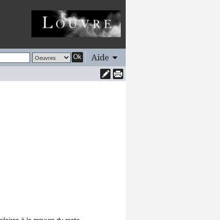
Aide
Ok