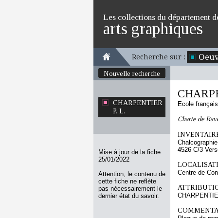
Les collections du département d
arts graphiques
Oeuv
Recherche sur :
Nouvelle recherche
CHARPE
CHARPENTIER
Ecole françai
P. L.
Charte de Rave
INVENTAIRE
Chalcographie
4526 C/3 Vers
Mise à jour de la fiche
25/01/2022
LOCALISATI
Centre de Con
Attention, le contenu de
cette fiche ne reflète
ATTRIBUTI
pas nécessairement le
CHARPENTIER
dernier état du savoir.
COMMENTAI