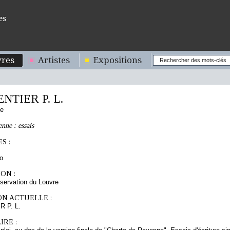
es
res
Artistes
Expositions
NTIER P. L.
se
nne : essais
S :
o
ON :
servation du Louvre
ON ACTUELLE :
 P. L.
RE :