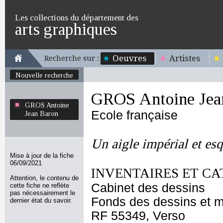
Les collections du département des
arts graphiques
Oeuvres
Artistes
Recherche sur :
Nouvelle recherche
GROS Antoine Jea
GROS Antoine
Ecole française
Jean Baron
Un aigle impérial et esq
Mise à jour de la fiche
06/09/2021
INVENTAIRES ET CA
Attention, le contenu de
Cabinet des dessins
cette fiche ne reflète
pas nécessairement le
Fonds des dessins et m
dernier état du savoir.
RF 55349, Verso