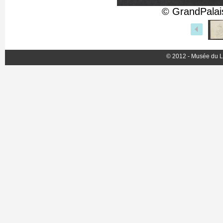
© GrandPalai
© 2012 - Musée du L