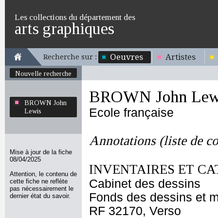
Les collections du département des
arts graphiques
Oeuvres
Artistes
Recherche sur :
Nouvelle recherche
BROWN John Lew
BROWN John
Ecole française
Lewis
Annotations (liste de c
Mise à jour de la fiche
08/04/2025
INVENTAIRES ET CA
Attention, le contenu de
Cabinet des dessins
cette fiche ne reflète
pas nécessairement le
Fonds des dessins et m
dernier état du savoir.
RF 32170, Verso