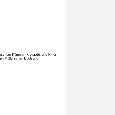
rischem Kämerer, Kreisrath, und Ritter
oph Müller'schen Buch und