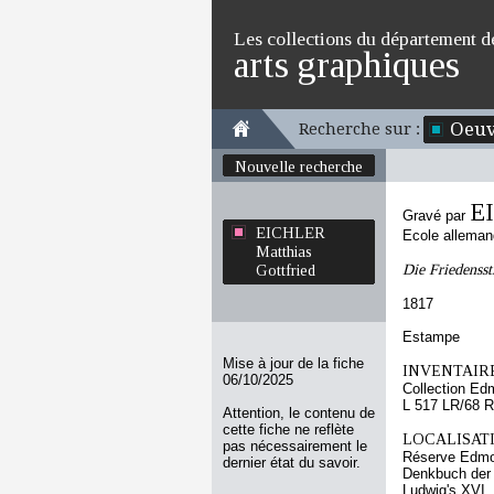
Les collections du département d
arts graphiques
Oeuv
Recherche sur :
Nouvelle recherche
EI
Gravé par
EICHLER
Ecole allema
Matthias
Die Friedensst
Gottfried
1817
Estampe
Mise à jour de la fiche
INVENTAIRE
06/10/2025
Collection Ed
L 517 LR/68 R
Attention, le contenu de
cette fiche ne reflète
LOCALISATI
pas nécessairement le
Réserve Edmo
dernier état du savoir.
Denkbuch der 
Ludwig's XVI.