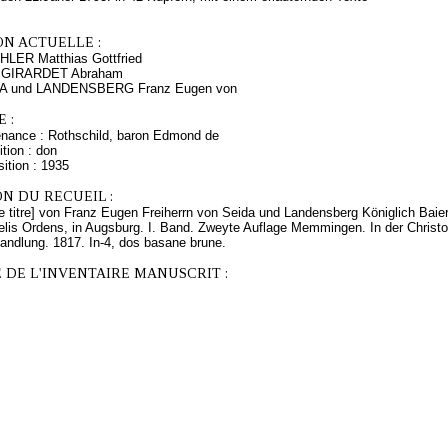
ON ACTUELLE :
HLER Matthias Gottfried
s GIRARDET Abraham
IDA und LANDENSBERG Franz Eugen von
 :
enance : Rothschild, baron Edmond de
tion : don
ition : 1935
N DU RECUEIL :
e titre] von Franz Eugen Freiherrn von Seida und Landensberg Königlich Baie
elis Ordens, in Augsburg. I. Band. Zweyte Auflage Memmingen. In der Christ
andlung. 1817. In-4, dos basane brune.
 DE L'INVENTAIRE MANUSCRIT :