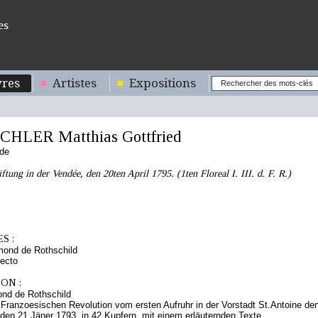
es
res
Artistes
Expositions
CHLER Matthias Gottfried
nde
iftung in der Vendée, den 20ten April 1795. (1ten Floreal I. III. d. F. R.)
S :
mond de Rothschild
ecto
ON :
nd de Rothschild
Franzoesischen Revolution vom ersten Aufruhr in der Vorstadt St.Antoine den
 den 21.Jäner 1793. in 42 Kupfern, mit einem erläuternden Texte