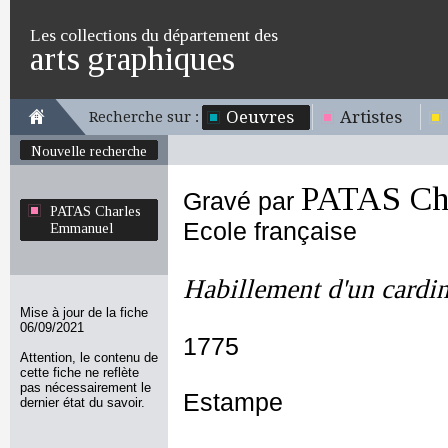
Les collections du département des
arts graphiques
Oeuvres
Artistes
Recherche sur :
Nouvelle recherche
PATAS Ch
Gravé par
PATAS Charles
Ecole française
Emmanuel
Habillement d'un cardin
Mise à jour de la fiche
06/09/2021
1775
Attention, le contenu de
cette fiche ne reflète
pas nécessairement le
Estampe
dernier état du savoir.