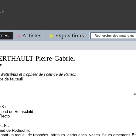
es
res
Artistes
Expositions
ERTHAULT Pierre-Gabriel
se
'attributs et trophées de l'oeuvre de Ranson
ge de fauteuil
©
S :
mond de Rothschild
 Recto
ON :
nd de Rothschild
ant un recueil de trophées, attributs, cartouches, vases, fleurs ornemens E