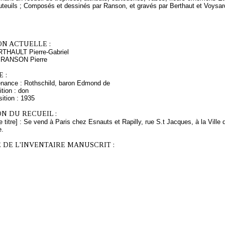
uteuils ; Composés et dessinés par Ranson, et gravés par Berthaut et Voysar
ON ACTUELLE :
RTHAULT Pierre-Gabriel
s RANSON Pierre
 :
enance : Rothschild, baron Edmond de
tion : don
ition : 1935
N DU RECUEIL :
e titre] : Se vend à Paris chez Esnauts et Rapilly, rue S.t Jacques, à la Ville
e.
 DE L'INVENTAIRE MANUSCRIT :