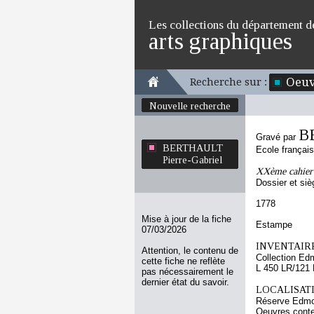
Les collections du département d
arts graphiques
Oeuv
Recherche sur :
Nouvelle recherche
B
Gravé par
BERTHAULT
Ecole françai
Pierre-Gabriel
XXème cahier d
Dossier et siè
1778
Mise à jour de la fiche
Estampe
07/03/2026
INVENTAIRE
Attention, le contenu de
Collection Ed
cette fiche ne reflète
L 450 LR/121
pas nécessairement le
dernier état du savoir.
LOCALISATI
Réserve Edmo
Oeuvres conten