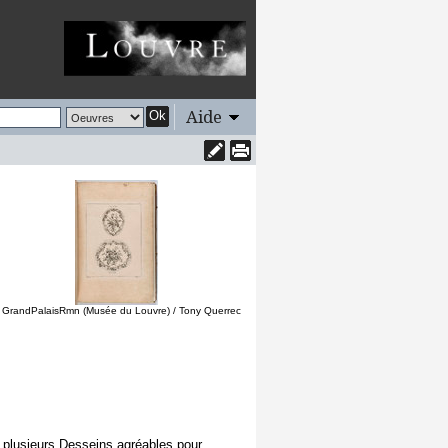
Aide
Ok
 GrandPalaisRmn (Musée du Louvre) / Tony Querrec
t plusieurs Desseins agréables pour