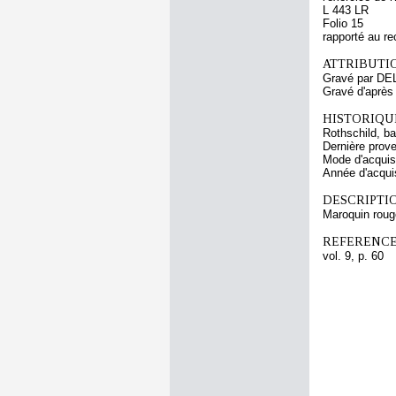
L 443 LR
Folio 15
rapporté au re
ATTRIBUTI
Gravé par DE
Gravé d'aprè
HISTORIQUE
Rothschild, b
Dernière prov
Mode d'acquisi
Année d'acquis
DESCRIPTIO
Maroquin rouge
REFERENCE
vol. 9, p. 60