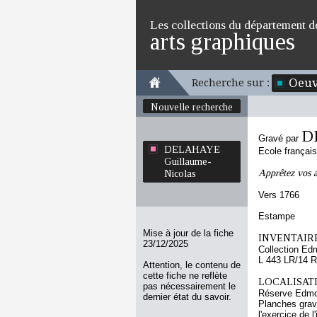
Les collections du département d
arts graphiques
Oeuv
Recherche sur :
Nouvelle recherche
D
Gravé par
DELAHAYE
Ecole françai
Guillaume-
Apprêtez vos 
Nicolas
Vers 1766
Estampe
Mise à jour de la fiche
INVENTAIRE
23/12/2025
Collection Ed
L 443 LR/14 R
Attention, le contenu de
cette fiche ne reflète
LOCALISATI
pas nécessairement le
Réserve Edmo
dernier état du savoir.
Planches gravé
l'exercice de l