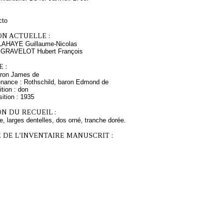
cto
ON ACTUELLE :
LAHAYE Guillaume-Nicolas
s GRAVELOT Hubert François
 :
aron James de
enance : Rothschild, baron Edmond de
tion : don
ition : 1935
N DU RECUEIL :
, larges dentelles, dos orné, tranche dorée.
 DE L'INVENTAIRE MANUSCRIT :