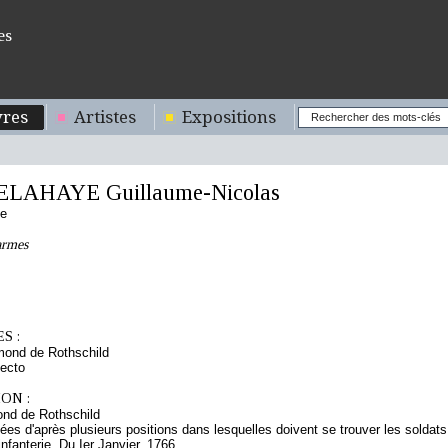
es
res
Artistes
Expositions
ELAHAYE Guillaume-Nicolas
se
armes
S :
mond de Rothschild
ecto
ON :
nd de Rothschild
es d'après plusieurs positions dans lesquelles doivent se trouver les soldat
'infanterie. Du Ier Janvier. 1766.