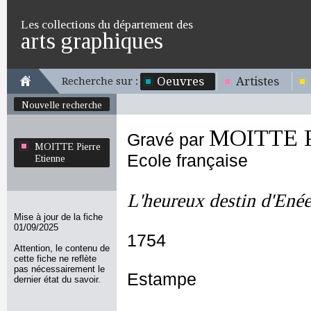
Les collections du département des
arts graphiques
Oeuvres
Artistes
Recherche sur :
Nouvelle recherche
MOITTE Pi
Gravé par
MOITTE Pierre
Ecole française
Etienne
L'heureux destin d'Ené
Mise à jour de la fiche
01/09/2025
1754
Attention, le contenu de
cette fiche ne reflète
pas nécessairement le
Estampe
dernier état du savoir.