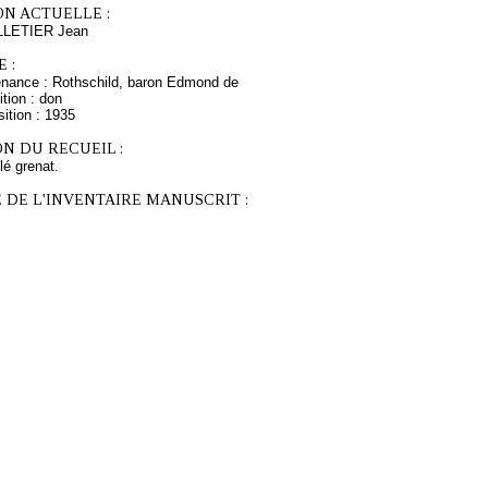
ON ACTUELLE :
LLETIER Jean
 :
enance : Rothschild, baron Edmond de
tion : don
ition : 1935
N DU RECUEIL :
ilé grenat.
 DE L'INVENTAIRE MANUSCRIT :