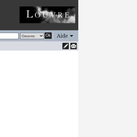
Aide
Ok