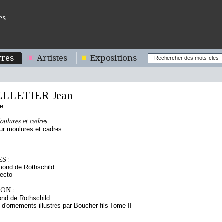
es
res
Artistes
Expositions
ELLETIER Jean
se
oulures et cadres
r moulures et cadres
S :
mond de Rothschild
ecto
ON :
nd de Rothschild
 d'ornements illustrés par Boucher fils Tome II