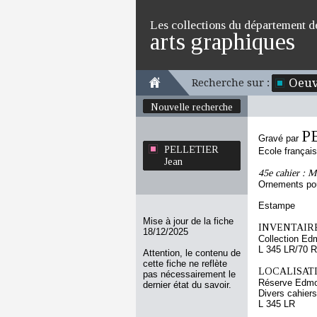
Les collections du département d
arts graphiques
Oeuv
Recherche sur :
Nouvelle recherche
P
Gravé par
PELLETIER
Ecole françai
Jean
45e cahier : M
Ornements pou
Estampe
Mise à jour de la fiche
INVENTAIRE
18/12/2025
Collection Ed
L 345 LR/70 R
Attention, le contenu de
cette fiche ne reflète
LOCALISATI
pas nécessairement le
Réserve Edmo
dernier état du savoir.
Divers cahiers
L 345 LR