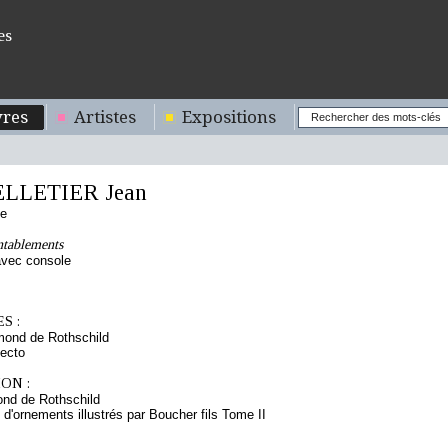
es
res
Artistes
Expositions
ELLETIER Jean
se
ntablements
avec console
S :
mond de Rothschild
ecto
ON :
nd de Rothschild
 d'ornements illustrés par Boucher fils Tome II