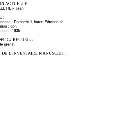
ON ACTUELLE :
LLETIER Jean
 :
enance : Rothschild, baron Edmond de
tion : don
ition : 1935
N DU RECUEIL :
ilé grenat.
 DE L'INVENTAIRE MANUSCRIT :