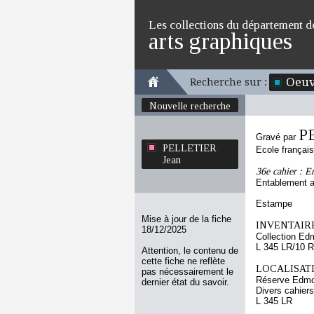
Les collections du département d
arts graphiques
Oeuv
Recherche sur :
Nouvelle recherche
P
Gravé par
PELLETIER
Ecole françai
Jean
36e cahier : E
Entablement 
Estampe
Mise à jour de la fiche
INVENTAIRE
18/12/2025
Collection Ed
L 345 LR/10 R
Attention, le contenu de
cette fiche ne reflète
LOCALISATI
pas nécessairement le
Réserve Edmo
dernier état du savoir.
Divers cahiers
L 345 LR