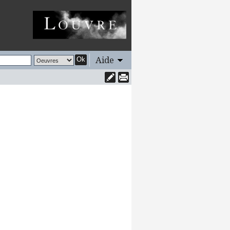
Aide
Ok