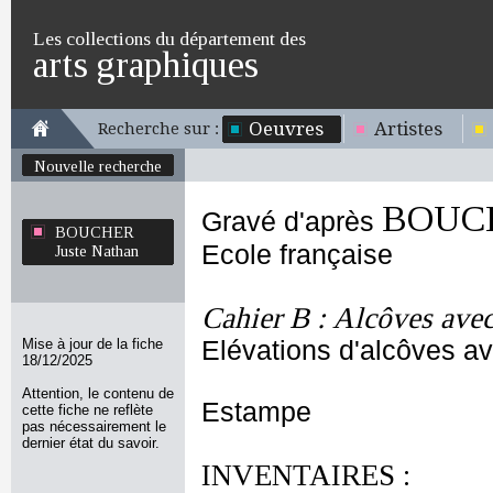
Les collections du département des
arts graphiques
Oeuvres
Artistes
Recherche sur :
Nouvelle recherche
BOUCH
Gravé d'après
BOUCHER
Ecole française
Juste Nathan
Cahier B : Alcôves avec
Mise à jour de la fiche
Elévations d'alcôves a
18/12/2025
Attention, le contenu de
Estampe
cette fiche ne reflète
pas nécessairement le
dernier état du savoir.
INVENTAIRES :