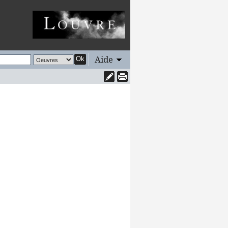
Aide
Ok