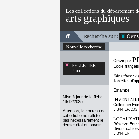
Les collections du département d
arts graphiques
Oeuv
Recherche sur :
Nouvelle recherche
P
Gravé par
PELLETIER
Ecole françai
Jean
34e cahier : A
Tablettes d'a
Estampe
Mise à jour de la fiche
INVENTAIRE
18/12/2025
Collection Ed
L 344 LR/203
Attention, le contenu de
cette fiche ne reflète
LOCALISATI
pas nécessairement le
Réserve Edmo
dernier état du savoir.
Divers cahiers
L 344 LR