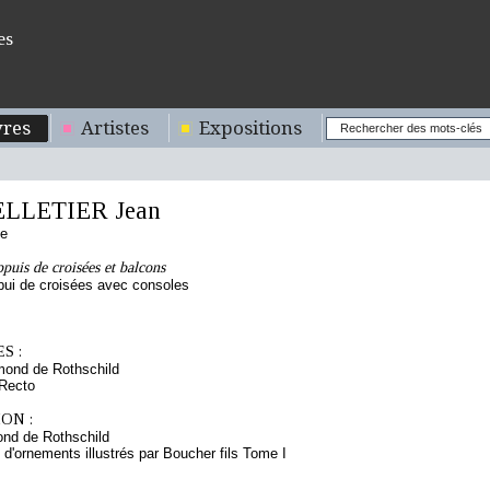
es
res
Artistes
Expositions
ELLETIER Jean
se
ppuis de croisées et balcons
ppui de croisées avec consoles
S :
mond de Rothschild
 Recto
ON :
nd de Rothschild
 d'ornements illustrés par Boucher fils Tome I