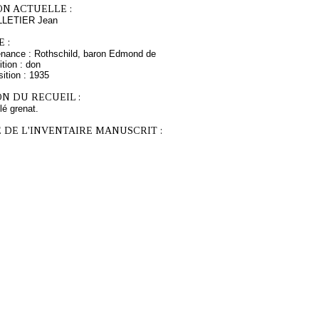
ON ACTUELLE :
LLETIER Jean
 :
enance : Rothschild, baron Edmond de
tion : don
ition : 1935
N DU RECUEIL :
ilé grenat.
 DE L'INVENTAIRE MANUSCRIT :