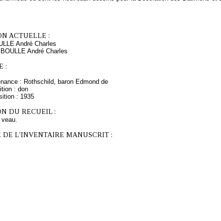
ON ACTUELLE :
ULLE André Charles
s BOULLE André Charles
 :
enance : Rothschild, baron Edmond de
tion : don
ition : 1935
N DU RECUEIL :
e veau.
 DE L'INVENTAIRE MANUSCRIT :