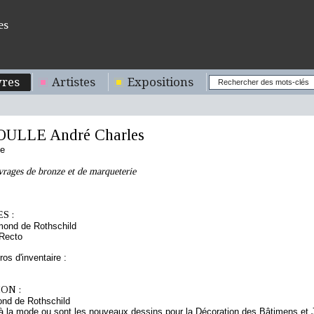
es
res
Artistes
Expositions
OULLE André Charles
se
rages de bronze et de marqueterie
S :
mond de Rothschild
 Recto
os d'inventaire :
ON :
nd de Rothschild
e à la mode ou sont les nouveaux dessins pour la Décoration des Bâtimens et 