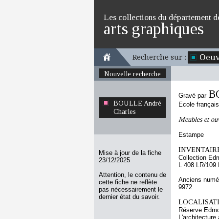
Les collections du département d
arts graphiques
Oeuv
Recherche sur :
Nouvelle recherche
B
Gravé par
BOULLE André
Ecole françai
Charles
Meubles et ouv
Estampe
INVENTAIRE
Mise à jour de la fiche
Collection Ed
23/12/2025
L 408 LR/109
Attention, le contenu de
Anciens numér
cette fiche ne reflète
9972
pas nécessairement le
dernier état du savoir.
LOCALISATI
Réserve Edmo
L'architectur