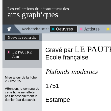
Les collections du département des
arts graphiques
Oeuvres
Artistes
Recherche sur :
Nouvelle recherche
LE PAUTR
Gravé par
LE PAUTRE
Ecole française
Jean
Plafonds modernes
Mise à jour de la fiche
23/12/2025
1751
Attention, le contenu de
cette fiche ne reflète
pas nécessairement le
Estampe
dernier état du savoir.