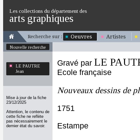
Les collections du département des
arts graphiques
Oeuvres
Artistes
Recherche sur :
Nouvelle recherche
LE PAUTR
Gravé par
LE PAUTRE
Ecole française
Jean
Nouveaux dessins de p
Mise à jour de la fiche
23/12/2025
1751
Attention, le contenu de
cette fiche ne reflète
pas nécessairement le
Estampe
dernier état du savoir.