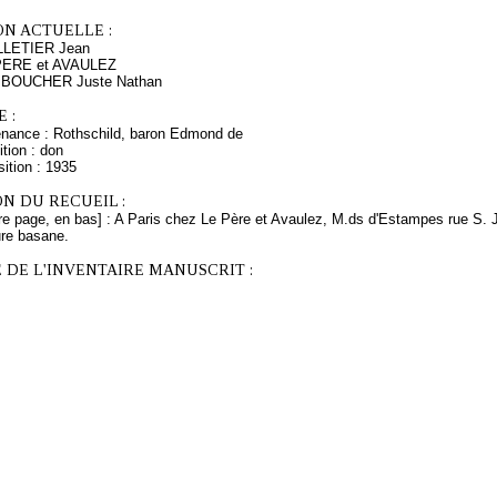
ON ACTUELLE :
LLETIER Jean
 PERE et AVAULEZ
s BOUCHER Juste Nathan
 :
enance : Rothschild, baron Edmond de
tion : don
ition : 1935
N DU RECUEIL :
re page, en bas] : A Paris chez Le Père et Avaulez, M.ds d'Estampes rue S. Ja
ure basane.
 DE L'INVENTAIRE MANUSCRIT :