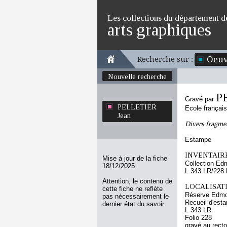
Les collections du département d
arts graphiques
Oeuv
Recherche sur :
Nouvelle recherche
P
Gravé par
PELLETIER
Ecole françai
Jean
Divers fragmen
Estampe
INVENTAIRE
Mise à jour de la fiche
Collection Ed
18/12/2025
L 343 LR/228
Attention, le contenu de
LOCALISATI
cette fiche ne reflète
Réserve Edmo
pas nécessairement le
Recueil d'esta
dernier état du savoir.
L 343 LR
Folio 228
gravé au recto