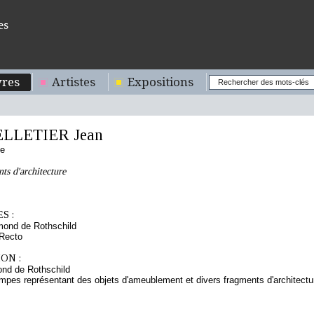
es
res
Artistes
Expositions
ELLETIER Jean
se
ts d'architecture
S :
mond de Rothschild
 Recto
ON :
nd de Rothschild
mpes représentant des objets d'ameublement et divers fragments d'architecture