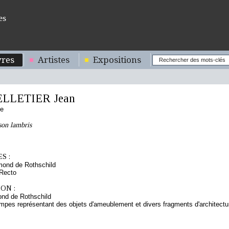
es
res
Artistes
Expositions
ELLETIER Jean
se
son lambris
S :
mond de Rothschild
 Recto
ON :
nd de Rothschild
mpes représentant des objets d'ameublement et divers fragments d'architecture