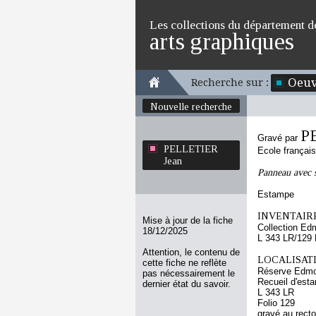
Les collections du département d
arts graphiques
Oeuv
Recherche sur :
Nouvelle recherche
P
Gravé par
PELLETIER
Ecole françai
Jean
Panneau avec 
Estampe
INVENTAIRE
Mise à jour de la fiche
Collection Ed
18/12/2025
L 343 LR/129
Attention, le contenu de
LOCALISATI
cette fiche ne reflète
Réserve Edmo
pas nécessairement le
Recueil d'esta
dernier état du savoir.
L 343 LR
Folio 129
gravé au recto