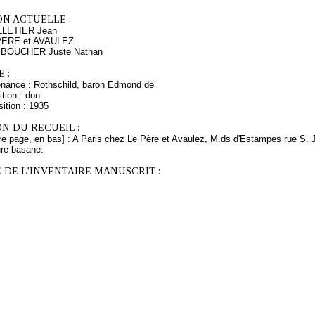
ON ACTUELLE :
LLETIER Jean
 PERE et AVAULEZ
s BOUCHER Juste Nathan
 :
enance : Rothschild, baron Edmond de
tion : don
ition : 1935
N DU RECUEIL :
re page, en bas] : A Paris chez Le Père et Avaulez, M.ds d'Estampes rue S. Ja
ure basane.
 DE L'INVENTAIRE MANUSCRIT :