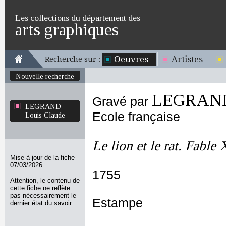
Les collections du département des
arts graphiques
Oeuvres
Artistes
Recherche sur :
Nouvelle recherche
LEGRAND 
Gravé par
LEGRAND
Ecole française
Louis Claude
Le lion et le rat. Fable
Mise à jour de la fiche
07/03/2026
1755
Attention, le contenu de
cette fiche ne reflète
pas nécessairement le
Estampe
dernier état du savoir.