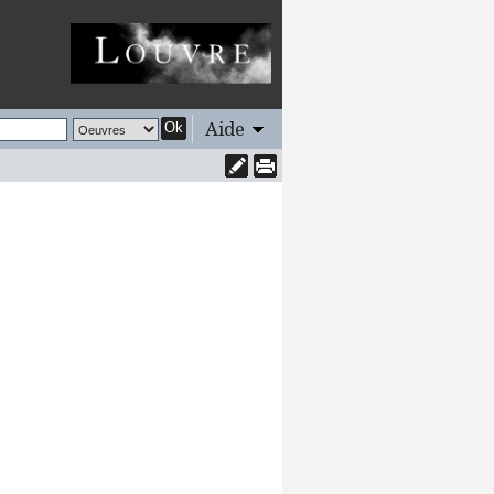
Aide
Ok