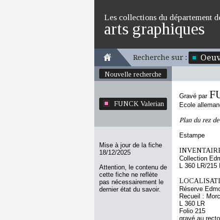
Les collections du département d
arts graphiques
Oeuv
Recherche sur :
Nouvelle recherche
F
Gravé par
FUNCK Valerian
Ecole allema
Plan du rez de
Estampe
Mise à jour de la fiche
INVENTAIRE
18/12/2025
Collection Ed
L 360 LR/215
Attention, le contenu de
cette fiche ne reflète
LOCALISATI
pas nécessairement le
Réserve Edmo
dernier état du savoir.
Recueil : Morc
L 360 LR
Folio 215
gravé au recto