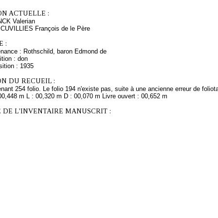
ON ACTUELLE :
NCK Valerian
 CUVILLIES François de le Père
 :
enance : Rothschild, baron Edmond de
tion : don
ition : 1935
N DU RECUEIL :
ant 254 folio. Le folio 194 n'existe pas, suite à une ancienne erreur de foliot
 00,448 m L : 00,320 m D : 00,070 m Livre ouvert : 00,652 m
 DE L'INVENTAIRE MANUSCRIT :