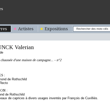
es
res
Artistes
Expositions
UNCK Valerian
nde
 chaussée d'une maison de campagne... - n°2
S :
mond de Rothschild
 Recto
ON :
nd de Rothschild
eaux de caprices à divers usages inventés par François de Cuvilliès.