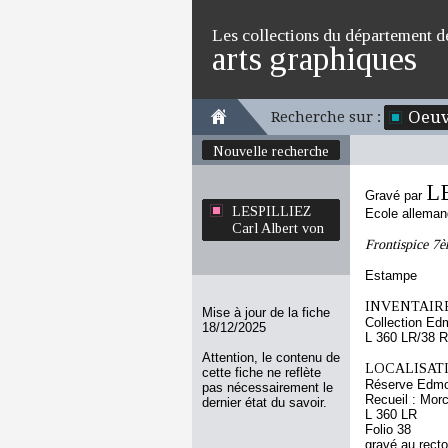
Les collections du département d
arts graphiques
Oeuv
Recherche sur :
Nouvelle recherche
LE
Gravé par
LESPILLIEZ
Ecole allema
Carl Albert von
Frontispice 7è
Estampe
INVENTAIRE
Mise à jour de la fiche
Collection Ed
18/12/2025
L 360 LR/38 R
Attention, le contenu de
LOCALISATI
cette fiche ne reflète
Réserve Edmo
pas nécessairement le
Recueil : Morc
dernier état du savoir.
L 360 LR
Folio 38
gravé au recto