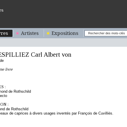
es
res
Artistes
Expositions
SPILLIEZ Carl Albert von
nde
me livre
S :
mond de Rothschild
ecto
ON :
nd de Rothschild
eaux de caprices à divers usages inventés par François de Cuvilliès.