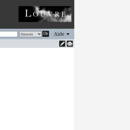
Aide
Ok