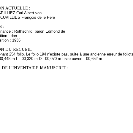
ON ACTUELLE :
PILLIEZ Carl Albert von
 CUVILLIES François de le Père
 :
enance : Rothschild, baron Edmond de
tion : don
ition : 1935
N DU RECUEIL :
ant 254 folio. Le folio 194 n'existe pas, suite à une ancienne erreur de foliot
 00,448 m L : 00,320 m D : 00,070 m Livre ouvert : 00,652 m
 DE L'INVENTAIRE MANUSCRIT :