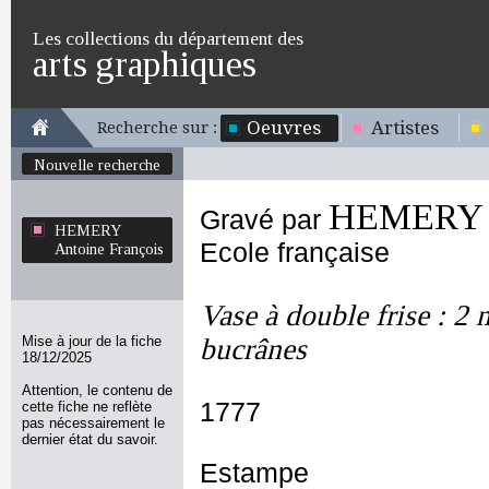
Les collections du département des
arts graphiques
Oeuvres
Artistes
Recherche sur :
Nouvelle recherche
HEMERY A
Gravé par
HEMERY
Ecole française
Antoine François
Vase à double frise : 2 
Mise à jour de la fiche
bucrânes
18/12/2025
Attention, le contenu de
1777
cette fiche ne reflète
pas nécessairement le
dernier état du savoir.
Estampe