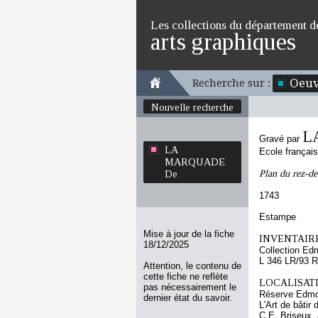
Les collections du département d
arts graphiques
Oeuv
Recherche sur :
Nouvelle recherche
L
Gravé par
LA
Ecole françai
MARQUADE
Plan du rez-de
De
1743
Estampe
Mise à jour de la fiche
INVENTAIRE
18/12/2025
Collection Ed
L 346 LR/93 R
Attention, le contenu de
cette fiche ne reflète
LOCALISATI
pas nécessairement le
Réserve Edmo
dernier état du savoir.
L'Art de bâtir 
C.E. Briseux, 