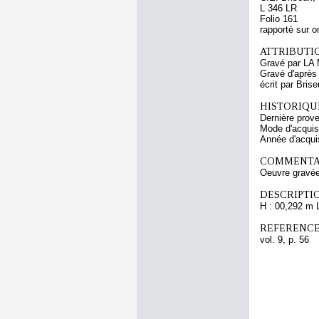
L 346 LR
Folio 161
rapporté sur o
ATTRIBUTI
Gravé par L
Gravé d'après
écrit par Bris
HISTORIQUE
Dernière prov
Mode d'acquisi
Année d'acquis
COMMENTAI
Oeuvre gravée r
DESCRIPTIO
H : 00,292 m 
REFERENCE
vol. 9, p. 56