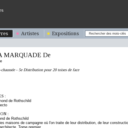
es
res
Artistes
Expositions
A MARQUADE De
se
-chaussée - 5e Distribution pour 20 toises de face
S :
mond de Rothschild
ecto
ON :
nd de Rothschild
des maisons de campagne où l'on traite de leur distribution, de leur construction
architecte. Tome premier.