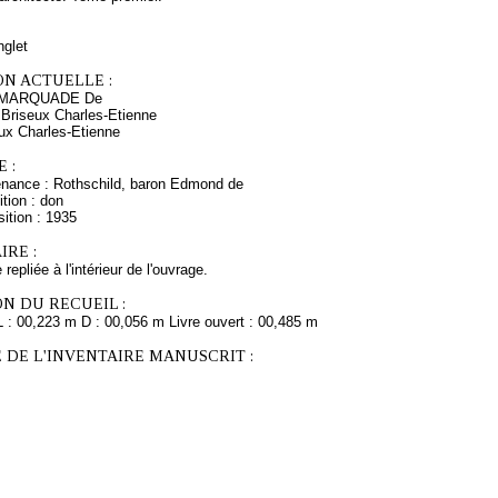
nglet
ON ACTUELLE :
A MARQUADE De
 Briseux Charles-Etienne
eux Charles-Etienne
 :
enance : Rothschild, baron Edmond de
tion : don
ition : 1935
RE :
epliée à l'intérieur de l'ouvrage.
N DU RECUEIL :
L : 00,223 m D : 00,056 m Livre ouvert : 00,485 m
 DE L'INVENTAIRE MANUSCRIT :