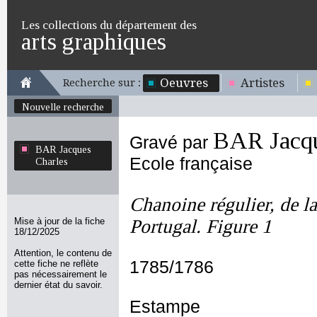
Les collections du département des
arts graphiques
Oeuvres
Artistes
Recherche sur :
Nouvelle recherche
BAR Jacqu
Gravé par
BAR Jacques
Ecole française
Charles
Chanoine régulier, de l
Mise à jour de la fiche
Portugal. Figure 1
18/12/2025
Attention, le contenu de
1785/1786
cette fiche ne reflète
pas nécessairement le
dernier état du savoir.
Estampe