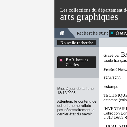
Les collections du département d
arts graphiques
Oeuv
Recherche sur :
Nouvelle recherche
BA
Gravé par
BAR Jacques
Ecole françai
Charles
Pénitent blan
1784/1785
Estampe
Mise à jour de la fiche
18/12/2025
TECHNIQUE
estampe (colo
Attention, le contenu de
cette fiche ne reflète
INVENTAIRE
pas nécessairement le
Collection Ed
dernier état du savoir.
L 313 LR/83 R
LOCALISATI