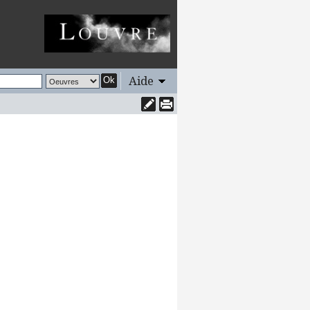
Aide
Ok