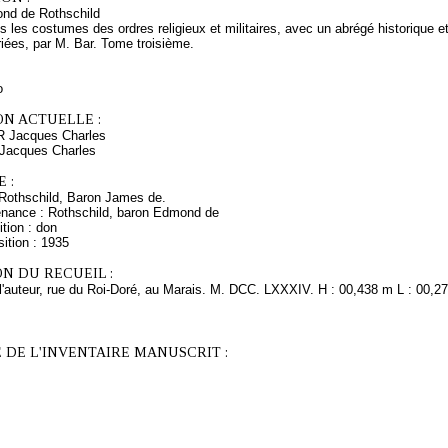
nd de Rothschild
s les costumes des ordres religieux et militaires, avec un abrégé historique e
iées, par M. Bar. Tome troisième.
o
ON ACTUELLE :
R Jacques Charles
 Jacques Charles
 :
Rothschild, Baron James de.
enance : Rothschild, baron Edmond de
tion : don
ition : 1935
N DU RECUEIL :
l'auteur, rue du Roi-Doré, au Marais. M. DCC. LXXXIV. H : 00,438 m L : 00,2
 DE L'INVENTAIRE MANUSCRIT :