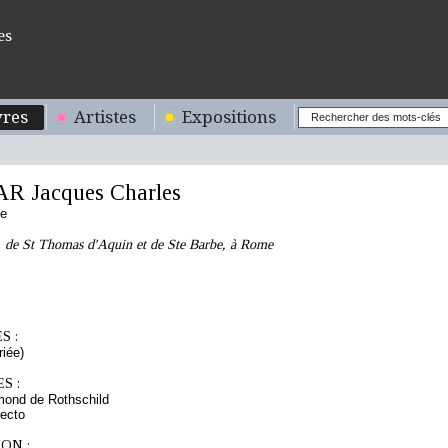
es
res
Artistes
Expositions
R Jacques Charles
se
c, de St Thomas d'Aquin et de Ste Barbe, à Rome
S :
riée)
S :
mond de Rothschild
ecto
ON :