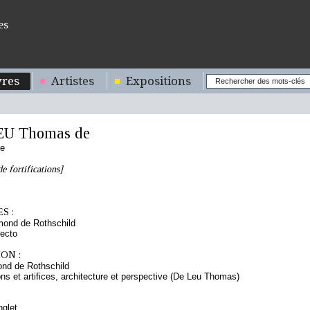
es
res
Artistes
Expositions
EU Thomas de
se
e fortifications]
S :
mond de Rothschild
ecto
ON :
nd de Rothschild
ions et artifices, architecture et perspective (De Leu Thomas)
nglet