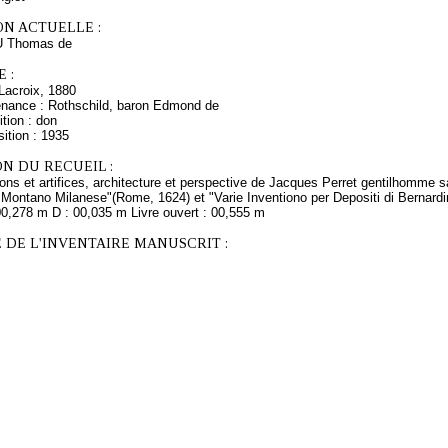
ON ACTUELLE :
U Thomas de
 :
Lacroix, 1880
enance : Rothschild, baron Edmond de
tion : don
ition : 1935
N DU RECUEIL :
tions et artifices, architecture et perspective de Jacques Perret gentilhomme 
 Montano Milanese"(Rome, 1624) et "Varie Inventiono per Depositi di Bernard
00,278 m D : 00,035 m Livre ouvert : 00,555 m
 DE L'INVENTAIRE MANUSCRIT :