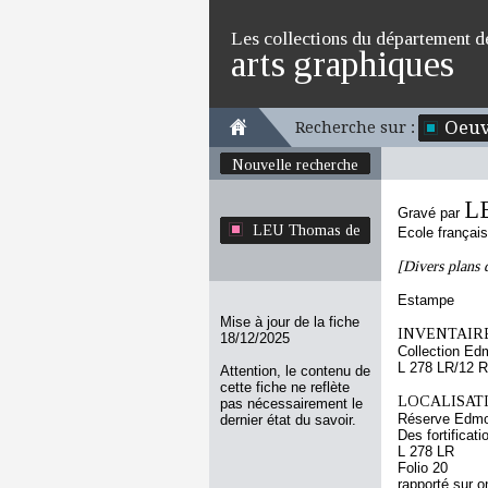
Les collections du département d
arts graphiques
Oeuv
Recherche sur :
Nouvelle recherche
L
Gravé par
LEU Thomas de
Ecole françai
[Divers plans d
Estampe
Mise à jour de la fiche
INVENTAIRE
18/12/2025
Collection Ed
L 278 LR/12 R
Attention, le contenu de
cette fiche ne reflète
LOCALISATI
pas nécessairement le
Réserve Edmo
dernier état du savoir.
Des fortificat
L 278 LR
Folio 20
rapporté sur o