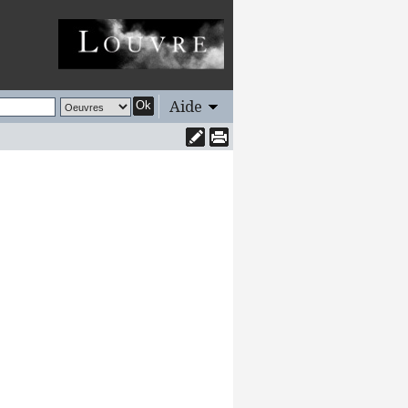
Aide
Ok