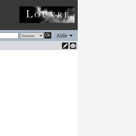
Aide
Ok