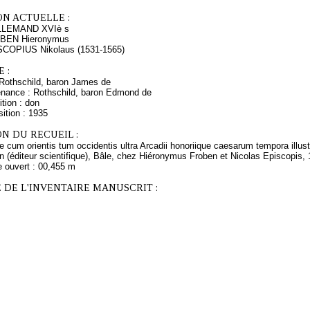
ON ACTUELLE :
LEMAND XVIè s
OBEN Hieronymus
ISCOPIUS Nikolaus (1531-1565)
 :
Rothschild, baron James de
enance : Rothschild, baron Edmond de
tion : don
ition : 1935
N DU RECUEIL :
ue cum orientis tum occidentis ultra Arcadii honoriique caesarum tempora illu
 (éditeur scientifique), Bâle, chez Hiéronymus Froben et Nicolas Episcopis, 
e ouvert : 00,455 m
 DE L'INVENTAIRE MANUSCRIT :