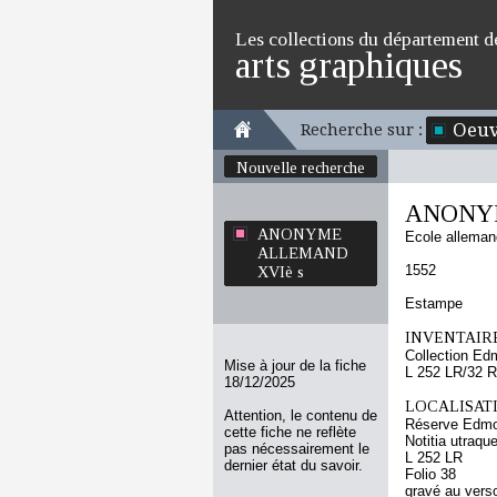
Les collections du département d
arts graphiques
Oeuv
Recherche sur :
Nouvelle recherche
ANONY
ANONYME
Ecole allema
ALLEMAND
1552
XVIè s
Estampe
INVENTAIRE
Collection Ed
Mise à jour de la fiche
L 252 LR/32 R
18/12/2025
LOCALISATI
Attention, le contenu de
Réserve Edmo
cette fiche ne reflète
Notitia utraqu
pas nécessairement le
L 252 LR
dernier état du savoir.
Folio 38
gravé au vers