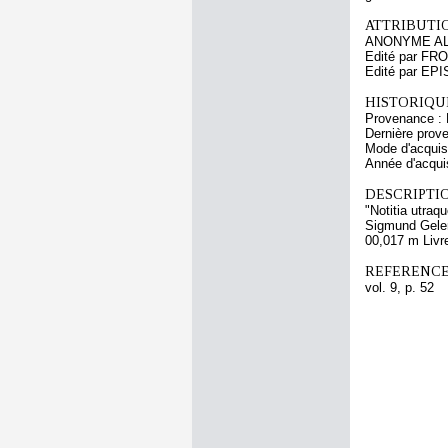
ATTRIBUTI
ANONYME AL
Edité par FR
Edité par EP
HISTORIQUE
Provenance : 
Dernière prov
Mode d'acquisi
Année d'acquis
DESCRIPTIO
"Notitia utraq
Sigmund Gelen
00,017 m Livr
REFERENCE
vol. 9, p. 52