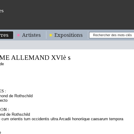
es
res
Artistes
Expositions
ME ALLEMAND XVIè s
nde
S :
mond de Rothschild
ecto
ON :
nd de Rothschild
e cum orientis tum occidentis ultra Arcadii honoriique caesarum tempora
o