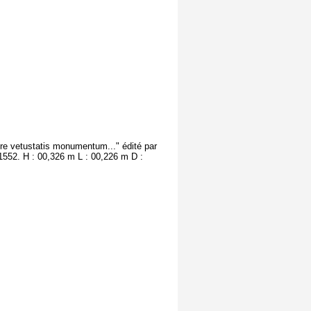
stre vetustatis monumentum..." édité par
1552. H : 00,326 m L : 00,226 m D :