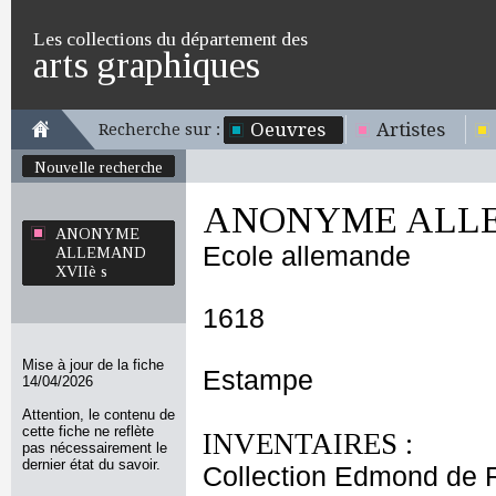
Les collections du département des
arts graphiques
Oeuvres
Artistes
Recherche sur :
Nouvelle recherche
ANONYME ALLE
ANONYME
Ecole allemande
ALLEMAND
XVIIè s
1618
Mise à jour de la fiche
Estampe
14/04/2026
Attention, le contenu de
cette fiche ne reflète
INVENTAIRES :
pas nécessairement le
dernier état du savoir.
Collection Edmond de 