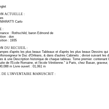
nglet
ON ACTUELLE :
les
s MARATTI Carlo
 :
enance : Rothschild, baron Edmond de
tion : don
ition : 1935
N DU RECUEIL :
ampes d'après les plus beaux Tableaux et d'après les plus beaux Dessins qui 
Monseigneur le Duc d'Orléans, & dans d'autres Cabinets ; divisé suivant les d
res & une Description historique de chaque tableau. Tome premier. contenant
uite de l'Ecole Romaine, et l'école Vénitienne." à Paris, chez Basan, graveur,
00,088 m Livre ouvert : 01,061 m
 DE L'INVENTAIRE MANUSCRIT :