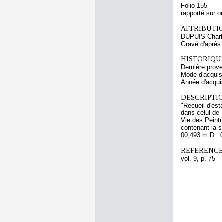
Folio 155
rapporté sur o
ATTRIBUTI
DUPUIS Char
Gravé d'aprè
HISTORIQUE
Dernière prov
Mode d'acquisi
Année d'acquis
DESCRIPTIO
"Recueil d'est
dans celui de 
Vie des Peint
contenant la s
00,493 m D : 
REFERENCE
vol. 9, p. 75