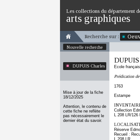
Les collections du département d
arts graphiques
Oeuv
Recherche sur :
Nouvelle recherche
DUPUIS 
DUPUIS Charles
Ecole françai
Prédication de
1763
Mise à jour de la fiche
Estampe
18/12/2025
INVENTAIRE
Attention, le contenu de
Collection Ed
cette fiche ne reflète
L 208 LR/126
pas nécessairement le
dernier état du savoir.
LOCALISATI
Réserve Edmo
Recueil : Recu
L 208 LR