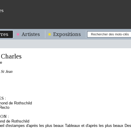
es
res
Artistes
Expositions
Charles
se
 St Jean
S :
mond de Rothschild
 Recto
ON :
nd de Rothschild
eil d'estampes d'après les plus beaux Tableaux et d'après les plus beaux De