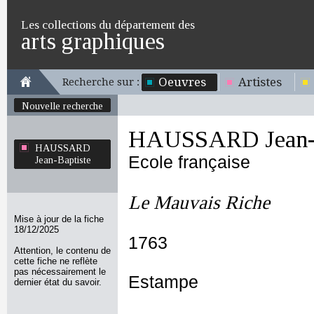
Les collections du département des
arts graphiques
Oeuvres
Artistes
Recherche sur :
Nouvelle recherche
HAUSSARD Jean-B
HAUSSARD
Ecole française
Jean-Baptiste
Le Mauvais Riche
Mise à jour de la fiche
18/12/2025
1763
Attention, le contenu de
cette fiche ne reflète
pas nécessairement le
Estampe
dernier état du savoir.