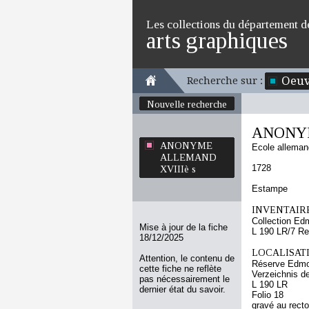
Les collections du département d
arts graphiques
Oeuv
Recherche sur :
Nouvelle recherche
ANONYM
ANONYME
Ecole allema
ALLEMAND
1728
XVIIIè s
Estampe
INVENTAIRE
Collection Ed
Mise à jour de la fiche
L 190 LR/7 Re
18/12/2025
LOCALISATI
Attention, le contenu de
Réserve Edmo
cette fiche ne reflète
Verzeichnis de
pas nécessairement le
L 190 LR
dernier état du savoir.
Folio 18
gravé au recto