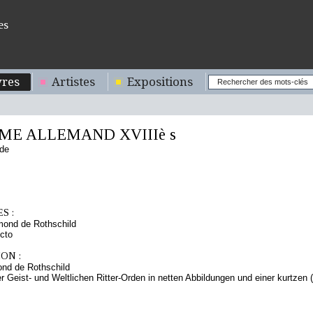
es
res
Artistes
Expositions
E ALLEMAND XVIIIè s
nde
S :
mond de Rothschild
cto
ON :
nd de Rothschild
r Geist- und Weltlichen Ritter-Orden in netten Abbildungen und einer kurtzen 