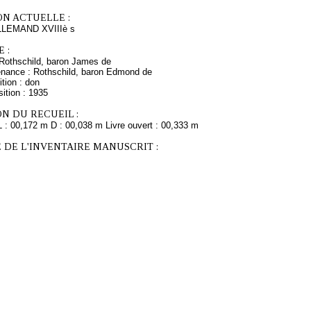
ON ACTUELLE :
LEMAND XVIIIè s
 :
Rothschild, baron James de
enance : Rothschild, baron Edmond de
tion : don
ition : 1935
N DU RECUEIL :
L : 00,172 m D : 00,038 m Livre ouvert : 00,333 m
 DE L'INVENTAIRE MANUSCRIT :